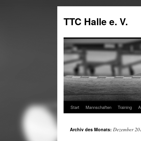
Zum
Inhalt
TTC Halle e. V.
springen
Start
Mannschaften
Training
A
Dezember 20
Archiv des Monats: