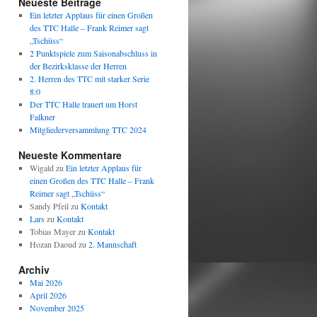
Neueste Beiträge
Ein letzter Applaus für einen Großen
des TTC Halle – Frank Reimer sagt
„Tschüss“
2 Punktspiele zum Saisonabschluss in
der Bezirksklasse der Herren
2. Herren des TTC mit starker Serie
8:0
Der TTC Halle trauert um Horst
Falkner
Mitgliederversammlung TTC 2024
Neueste Kommentare
Wigald
zu
Ein letzter Applaus für
einen Großen des TTC Halle – Frank
Reimer sagt „Tschüss“
Sandy Pfeil
zu
Kontakt
Lars
zu
Kontakt
Tobias Mayer
zu
Kontakt
Hozan Daoud
zu
2. Mannschaft
Archiv
Mai 2026
April 2026
November 2025