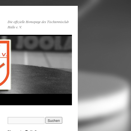
Die offizielle Homepage des Tischtennisclub
Halle e. V.