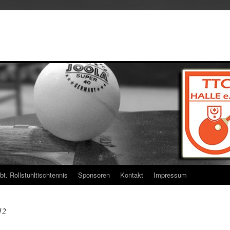
bt. Rollstuhltischtennis
Sponsoren
Kontakt
Impressum
12