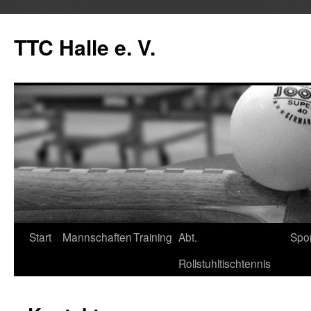
Zum
Inhalt
TTC Halle e. V.
springen
Start
Mannschaften
Training
Abt.
Spo
Rollstuhltischtennis