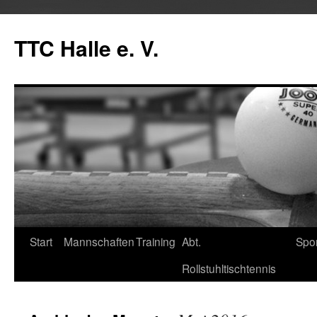
Zum
Inhalt
TTC Halle e. V.
springen
Start
Mannschaften
Training
Abt.
Spo
Rollstuhltischtennis