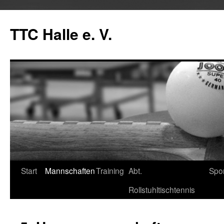
Zum
Inhalt
TTC Halle e. V.
springen
Start
Mannschaften
Training
Abt.
Spo
Rollstuhltischtennis