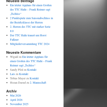
Neueste Beiträge
Ein letzter Applaus für einen Großen
des TTC Halle – Frank Reimer sagt
„Tschüss“
2 Punktspiele zum Saisonabschluss in
der Bezirksklasse der Herren
2. Herren des TTC mit starker Serie
8:0
Der TTC Halle trauert um Horst
Falkner
Mitgliederversammlung TTC 2024
Neueste Kommentare
Wigald
zu
Ein letzter Applaus für
einen Großen des TTC Halle – Frank
Reimer sagt „Tschüss“
Sandy Pfeil
zu
Kontakt
Lars
zu
Kontakt
Tobias Mayer
zu
Kontakt
Hozan Daoud
zu
2. Mannschaft
Archiv
Mai 2026
April 2026
November 2025