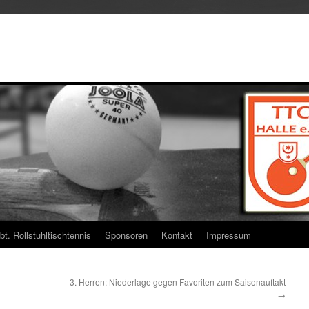
bt. Rollstuhltischtennis
Sponsoren
Kontakt
Impressum
3. Herren: Niederlage gegen Favoriten zum Saisonauftakt
→