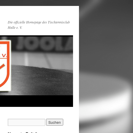
Die offizielle Homepage des Tischtennisclub
Halle e. V.