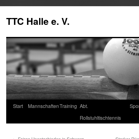
Zum
Inhalt
TTC Halle e. V.
springen
Start
Mannschaften
Training
Abt.
Spo
Rollstuhltischtennis
←
Faires Unentschieden in Schwerz
Starker Rü